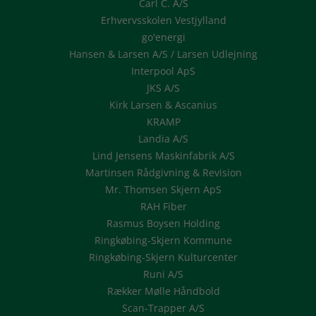
Carl C. A/S
Erhvervsskolen Vestjylland
go'energi
Hansen & Larsen A/S / Larsen Udlejning
Interpool ApS
JKS A/S
Kirk Larsen & Ascanius
KRAMP
Landia A/S
Lind Jensens Maskinfabrik A/S
Martinsen Rådgivning & Revision
Mr. Thomsen Skjern ApS
RAH Fiber
Rasmus Boysen Holding
Ringkøbing-Skjern Kommune
Ringkøbing-Skjern Kulturcenter
Runi A/S
Rækker Mølle Håndbold
Scan-Trapper A/S