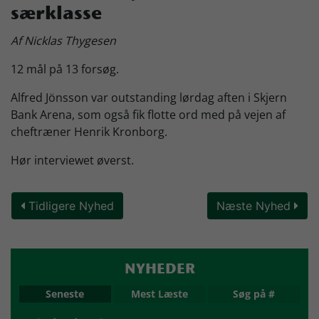
særklasse
Skjern Bank Grand Prix
Af Nicklas Thygesen
12 mål på 13 forsøg.
Nyhedsbrev
Alfred Jönsson var outstanding lørdag aften i Skjern
Bank Arena, som også fik flotte ord med på vejen af
Køb Billet
cheftræner Henrik Kronborg.
Hør interviewet øverst.
Tidligere Nyhed
Næste Nyhed
NYHEDER
Seneste
Mest Læste
Søg på #