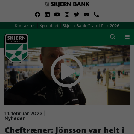
VerdensMindsteStorklub
Kontakt os
Køb billet
Skjern Bank Grand Prix 2026
|
|
Om Skjern Håndbold
Ligatruppen
Sponsorer
Billetsalg / sæsonkort
Presse
11. februar 2023 |
Nyheder
Samarbejdsklubber
Cheftræner: Jönsson var helt i