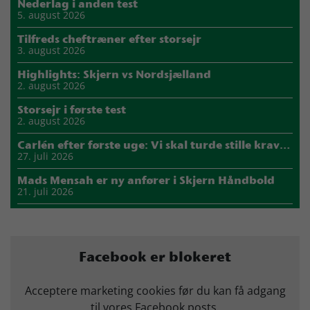
Nederlag i anden test
5. august 2026
Tilfreds cheftræner efter storsejr
3. august 2026
Highlights: Skjern vs Nordsjælland
2. august 2026
Storsejr i første test
2. august 2026
Carlén efter første uge: Vi skal turde stille krav til hinanden
27. juli 2026
Mads Mensah er ny anfører i Skjern Håndbold
21. juli 2026
Sejer ser frem til duel mod ny klubkammerat i EM-semifinalen
17. juli 2026
Marius Nørsøller udlejes til HØJ Elite
Facebook er blokeret
14. juli 2026
Morten Vium takker af efter 17 sæsoner i grønt
Acceptere marketing cookies før du kan få adgang
12. juli 2026
til vores Facebook posts.