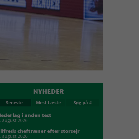
NYHEDER
Seneste
Mest Læste
Søg på #
ederlag i anden test
. august 2026
ilfreds cheftræner efter storsejr
. august 2026