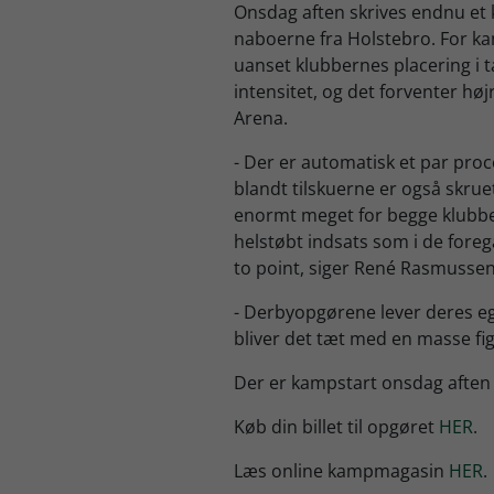
Onsdag aften skrives endnu et k
naboerne fra Holstebro. For 
uanset klubbernes placering i ta
intensitet, og det forventer høj
Arena.
- Der er automatisk et par proc
blandt tilskuerne er også skrue
enormt meget for begge klubber.
helstøbt indsats som i de fore
to point, siger René Rasmusse
- Derbyopgørene lever deres ege
bliver det tæt med en masse fig
Der er kampstart onsdag aften k
Køb din billet til opgøret
HER
.
Læs online kampmagasin
HER
.