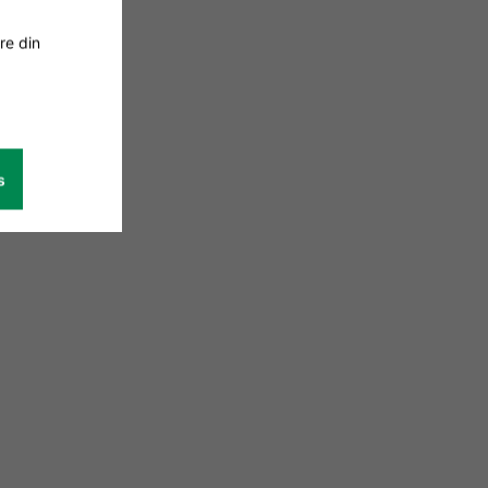
re din
s