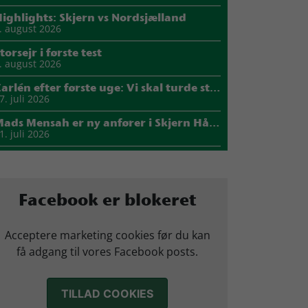
ighlights: Skjern vs Nordsjælland
. august 2026
torsejr i første test
. august 2026
Carlén efter første uge: Vi skal turde stille krav til hinanden
7. juli 2026
Mads Mensah er ny anfører i Skjern Håndbold
1. juli 2026
Sejer ser frem til duel mod ny klubkammerat i EM-semifinalen
7. juli 2026
arius Nørsøller udlejes til HØJ Elite
Facebook er blokeret
4. juli 2026
Morten Vium takker af efter 17 sæsoner i grønt
Acceptere marketing cookies før du kan
2. juli 2026
få adgang til vores Facebook posts.
TILLAD COOKIES