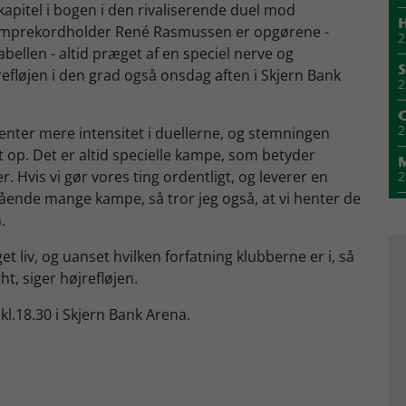
apitel i bogen i den rivaliserende duel mod
H
kamprekordholder René Rasmussen er opgørene -
2
bellen - altid præget af en speciel nerve og
S
refløjen i den grad også onsdag aften i Skjern Bank
2
2
enter mere intensitet i duellerne, og stemningen
t op. Det er altid specielle kampe, som betyder
 Hvis vi gør vores ting ordentligt, og leverer en
2
gående mange kampe, så tror jeg også, at vi henter de
n.
1
t liv, og uanset hvilken forfatning klubberne er i, så
M
1
ht, siger højrefløjen.
l.18.30 i Skjern Bank Arena.
1