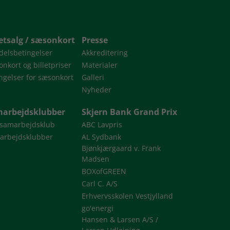
letsalg / sæsonkort
Presse
delsbetingelser
Akkreditering
nkort og billetpriser
Materialer
ngelser for sæsonkort
Galleri
Nyheder
arbejdsklubber
Skjern Bank Grand Prix
 samarbejdsklub
ABC Lavpris
arbejdsklubber
AL Sydbank
Bjønkjærgaard v. Frank
Madsen
BOXofGREEN
Carl C. A/S
Erhvervsskolen Vestjylland
go'energi
Hansen & Larsen A/S /