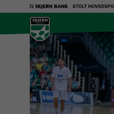
VerdensMindsteStorklub
STOLT HOVEDSPO
Om Skjern Håndbold
Ligatruppen
Sponsorer
Billetsalg / sæsonkort
Presse
Samarbejdsklubber
Skjern Bank Grand Prix
Nyhedsbrev