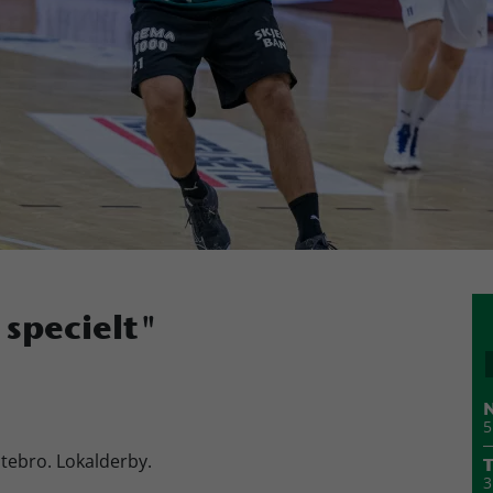
 specielt"
N
5
tebro. Lokalderby.
T
3