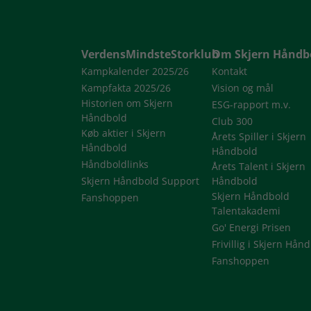
VerdensMindsteStorklub
Om Skjern Håndb
Kampkalender 2025/26
Kontakt
Kampfakta 2025/26
Vision og mål
Historien om Skjern
ESG-rapport m.v.
Håndbold
Club 300
Køb aktier i Skjern
Årets Spiller i Skjern
Håndbold
Håndbold
Håndboldlinks
Årets Talent i Skjern
Skjern Håndbold Support
Håndbold
Skjern Håndbold
Fanshoppen
Talentakademi
Go' Energi Prisen
Frivillig i Skjern Hån
Fanshoppen