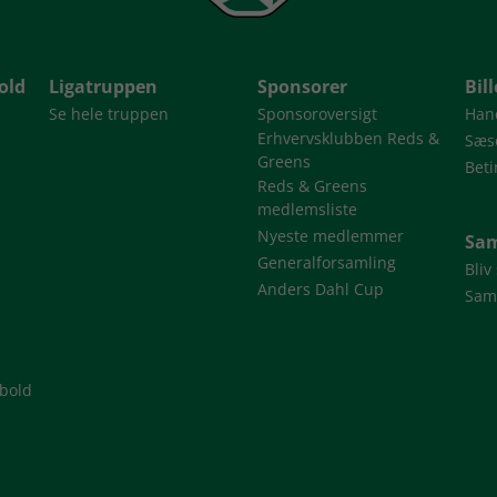
old
Ligatruppen
Sponsorer
Bil
Se hele truppen
Sponsoroversigt
Han
Erhvervsklubben Reds &
Sæso
Greens
Beti
Reds & Greens
medlemsliste
Nyeste medlemmer
Sam
Generalforsamling
Bliv
Anders Dahl Cup
Sam
dbold