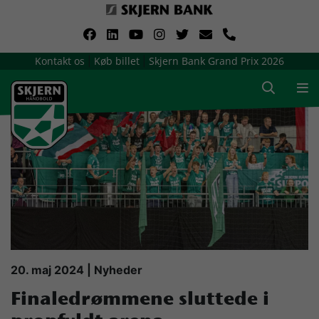
VerdensMindsteStorklub
Kontakt os
Køb billet
Skjern Bank Grand Prix 2026
|
|
Om Skjern Håndbold
Ligatruppen
Sponsorer
Billetsalg / sæsonkort
Presse
20. maj 2024 | Nyheder
Finaledrømmene sluttede i
Samarbejdsklubber