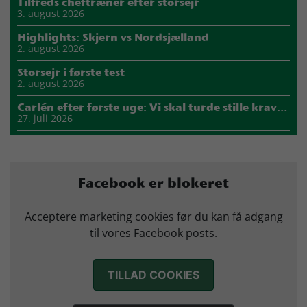
Tilfreds cheftræner efter storsejr
3. august 2026
Highlights: Skjern vs Nordsjælland
2. august 2026
Storsejr i første test
2. august 2026
Carlén efter første uge: Vi skal turde stille krav til hinanden
27. juli 2026
Mads Mensah er ny anfører i Skjern Håndbold
21. juli 2026
Sejer ser frem til duel mod ny klubkammerat i EM-semifinalen
Facebook er blokeret
17. juli 2026
Marius Nørsøller udlejes til HØJ Elite
Acceptere marketing cookies før du kan få adgang
14. juli 2026
til vores Facebook posts.
Morten Vium takker af efter 17 sæsoner i grønt
12. juli 2026
TILLAD COOKIES