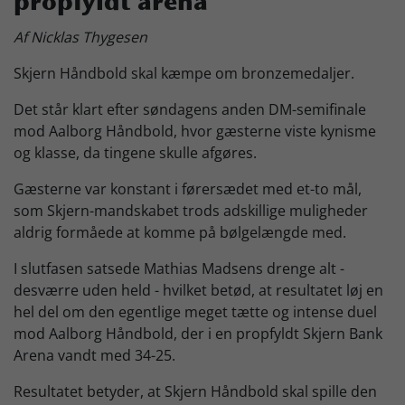
propfyldt arena
Skjern Bank Grand Prix
Af Nicklas Thygesen
Skjern Håndbold skal kæmpe om bronzemedaljer.
Nyhedsbrev
Det står klart efter søndagens anden DM-semifinale
mod Aalborg Håndbold, hvor gæsterne viste kynisme
og klasse, da tingene skulle afgøres.
Køb Billet
Gæsterne var konstant i førersædet med et-to mål,
som Skjern-mandskabet trods adskillige muligheder
aldrig formåede at komme på bølgelængde med.
I slutfasen satsede Mathias Madsens drenge alt -
desværre uden held - hvilket betød, at resultatet løj en
hel del om den egentlige meget tætte og intense duel
mod Aalborg Håndbold, der i en propfyldt Skjern Bank
Arena vandt med 34-25.
Resultatet betyder, at Skjern Håndbold skal spille den