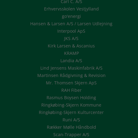
Carl C. A/S
Erhvervsskolen Vestjylland
go'energi
Hansen & Larsen A/S / Larsen Udlejning
Interpool ApS
JKS A/S
Kirk Larsen & Ascanius
KRAMP
Landia A/S
Lind Jensens Maskinfabrik A/S
Martinsen Rådgivning & Revision
Mr. Thomsen Skjern ApS
RAH Fiber
Rasmus Boysen Holding
Ringkøbing-Skjern Kommune
Ringkøbing-Skjern Kulturcenter
Runi A/S
Rækker Mølle Håndbold
Scan-Trapper A/S