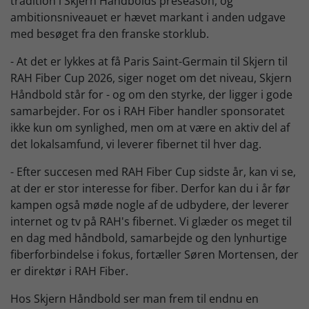
tradition i Skjern Håndbolds preseason, og
ambitionsniveauet er hævet markant i anden udgave
med besøget fra den franske storklub.
- At det er lykkes at få Paris Saint-Germain til Skjern til
RAH Fiber Cup 2026, siger noget om det niveau, Skjern
Håndbold står for - og om den styrke, der ligger i gode
samarbejder. For os i RAH Fiber handler sponsoratet
ikke kun om synlighed, men om at være en aktiv del af
det lokalsamfund, vi leverer fibernet til hver dag.
- Efter succesen med RAH Fiber Cup sidste år, kan vi se,
at der er stor interesse for fiber. Derfor kan du i år før
kampen også møde nogle af de udbydere, der leverer
internet og tv på RAH's fibernet. Vi glæder os meget til
en dag med håndbold, samarbejde og den lynhurtige
fiberforbindelse i fokus, fortæller Søren Mortensen, der
er direktør i RAH Fiber.
Hos Skjern Håndbold ser man frem til endnu en