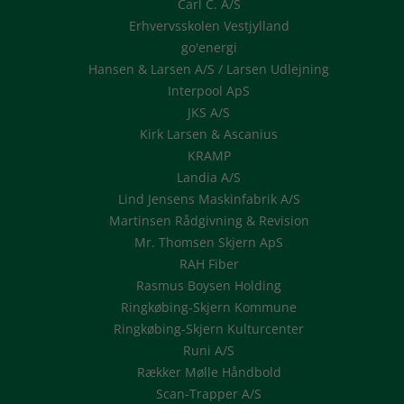
Carl C. A/S
Erhvervsskolen Vestjylland
go'energi
Hansen & Larsen A/S / Larsen Udlejning
Interpool ApS
JKS A/S
Kirk Larsen & Ascanius
KRAMP
Landia A/S
Lind Jensens Maskinfabrik A/S
Martinsen Rådgivning & Revision
Mr. Thomsen Skjern ApS
RAH Fiber
Rasmus Boysen Holding
Ringkøbing-Skjern Kommune
Ringkøbing-Skjern Kulturcenter
Runi A/S
Rækker Mølle Håndbold
Scan-Trapper A/S