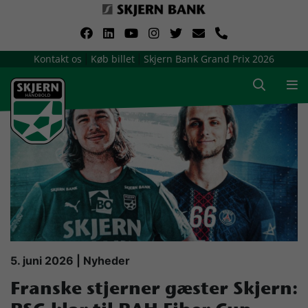
VerdensMindsteStorklub
Kontakt os
Køb billet
Skjern Bank Grand Prix 2026
|
|
Om Skjern Håndbold
Ligatruppen
Sponsorer
Billetsalg / sæsonkort
Presse
5. juni 2026 | Nyheder
Franske stjerner gæster Skjern:
Samarbejdsklubber