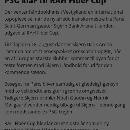
PSG klar til RAH Fiber Cup
Skjern Bank Grand Prix
Der venter håndboldfans i Vestjylland en international
topoplevelse, når de nykårede franske mestre fra Paris
Saint-Germain gæster Skjern Bank Arena til anden
Nyhedsbrev
udgave af RAH Fiber Cup.
Tirsdag den 18. august danner Skjern Bank Arena
Køb Billet
rammen om et stjernespækket preseason-opgør, når
en af Europas største klubber kommer til byen for at
teste formen mod Skjern Håndbold forud for den
kommende sæson.
Besøget fra Paris bliver samtidig et glædeligt gensyn
med to velkendte ansigter i grønne omgivelser.
Tidligere Skjern-profiler Noah Gaudin og Henrik
Møllgaard vender nemlig tilbage til Skjern – denne gang
som modstandere i PSG-trøjen.
RAH Fiber Cup blev lanceret sidste år som en ny