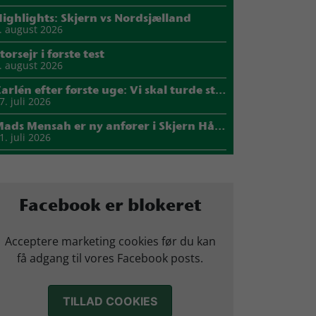
ighlights: Skjern vs Nordsjælland
. august 2026
torsejr i første test
. august 2026
Carlén efter første uge: Vi skal turde stille krav til hinanden
7. juli 2026
Mads Mensah er ny anfører i Skjern Håndbold
1. juli 2026
Sejer ser frem til duel mod ny klubkammerat i EM-semifinalen
7. juli 2026
arius Nørsøller udlejes til HØJ Elite
Facebook er blokeret
4. juli 2026
Morten Vium takker af efter 17 sæsoner i grønt
Acceptere marketing cookies før du kan
2. juli 2026
få adgang til vores Facebook posts.
TILLAD COOKIES