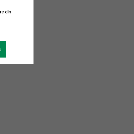
re din
s