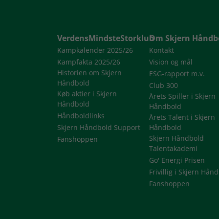
VerdensMindsteStorklub
Om Skjern Håndb
Kampkalender 2025/26
Kontakt
Kampfakta 2025/26
Vision og mål
Historien om Skjern
ESG-rapport m.v.
Håndbold
Club 300
Køb aktier i Skjern
Årets Spiller i Skjern
Håndbold
Håndbold
Håndboldlinks
Årets Talent i Skjern
Skjern Håndbold Support
Håndbold
Skjern Håndbold
Fanshoppen
Talentakademi
Go' Energi Prisen
Frivillig i Skjern Hån
Fanshoppen