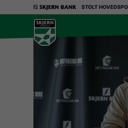
VerdensMindsteStorklub
STOLT HOVEDSPO
Om Skjern Håndbold
Ligatruppen
Sponsorer
Billetsalg / sæsonkort
Presse
Samarbejdsklubber
Skjern Bank Grand Prix
Nyhedsbrev