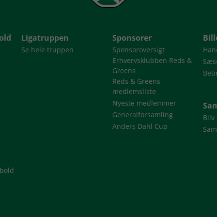
old
Ligatruppen
Sponsorer
Bil
Se hele truppen
Sponsoroversigt
Han
Erhvervsklubben Reds &
Sæso
Greens
Beti
Reds & Greens
medlemsliste
Nyeste medlemmer
Sam
Generalforsamling
Bliv
Anders Dahl Cup
Sam
dbold