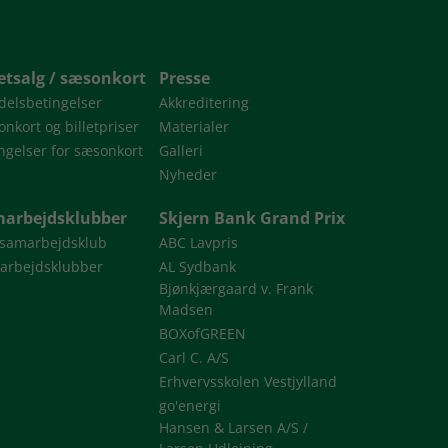
letsalg / sæsonkort
Presse
delsbetingelser
Akkreditering
nkort og billetpriser
Materialer
ngelser for sæsonkort
Galleri
Nyheder
arbejdsklubber
Skjern Bank Grand Prix
 samarbejdsklub
ABC Lavpris
arbejdsklubber
AL Sydbank
Bjønkjærgaard v. Frank
Madsen
BOXofGREEN
Carl C. A/S
Erhvervsskolen Vestjylland
go'energi
Hansen & Larsen A/S /