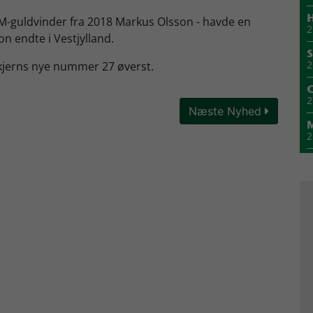
H
M-guldvinder fra 2018 Markus Olsson - havde en
2
son endte i Vestjylland.
S
2
Skjerns nye nummer 27 øverst.
2
Næste Nyhed
2
1
M
1
1