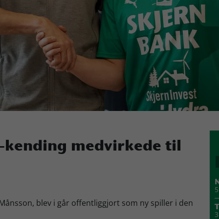
-kending medvirkede til
N
5
ånsson, blev i går offentliggjort som ny spiller i den
T
3