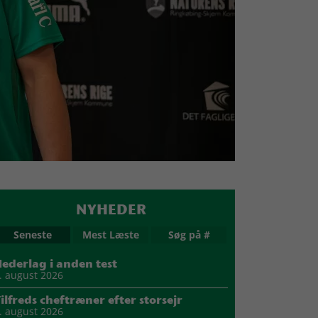
NYHEDER
Seneste
Mest Læste
Søg på #
ederlag i anden test
. august 2026
ilfreds cheftræner efter storsejr
. august 2026