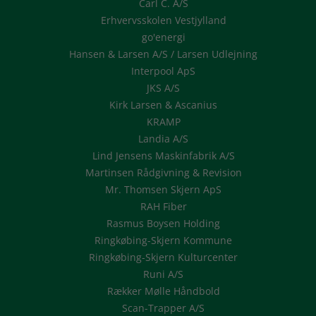
Carl C. A/S
Erhvervsskolen Vestjylland
go'energi
Hansen & Larsen A/S / Larsen Udlejning
Interpool ApS
JKS A/S
Kirk Larsen & Ascanius
KRAMP
Landia A/S
Lind Jensens Maskinfabrik A/S
Martinsen Rådgivning & Revision
Mr. Thomsen Skjern ApS
RAH Fiber
Rasmus Boysen Holding
Ringkøbing-Skjern Kommune
Ringkøbing-Skjern Kulturcenter
Runi A/S
Rækker Mølle Håndbold
Scan-Trapper A/S