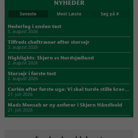
NYHEDER
Seneste
Mest Læste
Søg på #
Nederlag i anden test
5. august 2026
Tilfreds cheftræner efter storsejr
3. august 2026
Highlights: Skjern vs Nordsjælland
2. august 2026
Storsejr i første test
2. august 2026
Carlén efter første uge: Vi skal turde stille krav til hinanden
27. juli 2026
Mads Mensah er ny anfører i Skjern Håndbold
21. juli 2026
Sejer ser frem til duel mod ny klubkammerat i EM-semifinalen
17. juli 2026
Marius Nørsøller udlejes til HØJ Elite