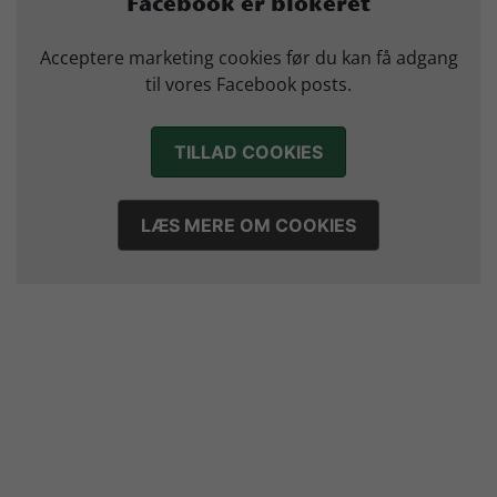
Facebook er blokeret
14. juli 2026
Morten Vium takker af efter 17 sæsoner i grønt
Acceptere marketing cookies før du kan få adgang
12. juli 2026
til vores Facebook posts.
TILLAD COOKIES
LÆS MERE OM COOKIES