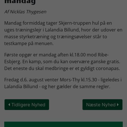
mandag
Skjern Bank Grand Prix
Af Nicklas Thygesen
Mandag formiddag tager Skjern-truppen hul på en
Nyhedsbrev
uges træningslejr i Lalandia Billund, hvor der udover en
masse styrketræning og træningsøvelser står to
testkampe på menuen.
Køb Billet
Første opgør er mandag aften kl.18.00 mod Ribe-
Esbjerg. En kamp, som du kan overvære ganske gratis.
Det eneste du skal medbringe er et gyldigt coronapas.
Fredag d.6. august venter Mors-Thy kl.15.30 - ligeledes i
Lalandia Billund - og her gælder de samme regler.
Tidligere Nyhed
Næste Nyhed