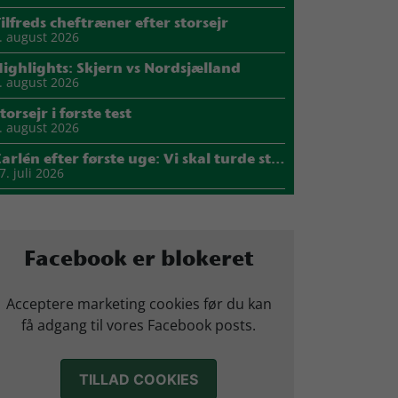
ilfreds cheftræner efter storsejr
. august 2026
ighlights: Skjern vs Nordsjælland
. august 2026
torsejr i første test
. august 2026
Carlén efter første uge: Vi skal turde stille krav til hinanden
7. juli 2026
Mads Mensah er ny anfører i Skjern Håndbold
1. juli 2026
Sejer ser frem til duel mod ny klubkammerat i EM-semifinalen
Facebook er blokeret
7. juli 2026
arius Nørsøller udlejes til HØJ Elite
Acceptere marketing cookies før du kan
4. juli 2026
få adgang til vores Facebook posts.
Morten Vium takker af efter 17 sæsoner i grønt
2. juli 2026
TILLAD COOKIES