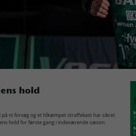
ens hold
H
på ni forsøg og et tilkæmpet straffekast har sikret
7
ens hold for første gang i indeværende sæson.
N
5