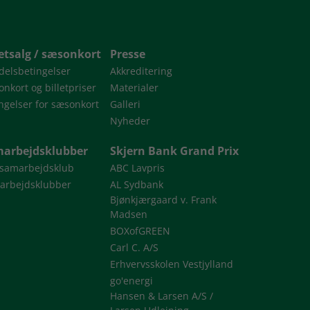
letsalg / sæsonkort
Presse
delsbetingelser
Akkreditering
nkort og billetpriser
Materialer
ngelser for sæsonkort
Galleri
Nyheder
arbejdsklubber
Skjern Bank Grand Prix
 samarbejdsklub
ABC Lavpris
arbejdsklubber
AL Sydbank
Bjønkjærgaard v. Frank
Madsen
BOXofGREEN
Carl C. A/S
Erhvervsskolen Vestjylland
go'energi
Hansen & Larsen A/S /