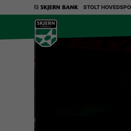
VerdensMindsteStorklub
STOLT HOVEDSPO
Om Skjern Håndbold
Ligatruppen
Sponsorer
Billetsalg / sæsonkort
Presse
Samarbejdsklubber
Skjern Bank Grand Prix
Nyhedsbrev