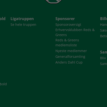
old
Ligatruppen
Sponsorer
Bil
Se hele truppen
Sponsoroversigt
Han
Erhvervsklubben Reds &
Sæso
Greens
Beti
Reds & Greens
medlemsliste
Nyeste medlemmer
Sam
Generalforsamling
Bliv
Anders Dahl Cup
Sam
dbold