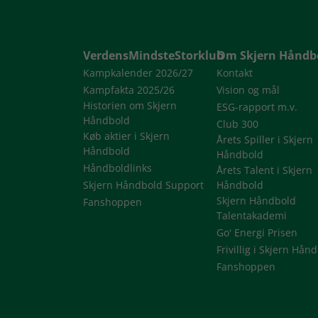
VerdensMindsteStorklub
Om Skjern Håndb
Kampkalender 2026/27
Kontakt
Kampfakta 2025/26
Vision og mål
Historien om Skjern
ESG-rapport m.v.
Håndbold
Club 300
Køb aktier i Skjern
Årets Spiller i Skjern
Håndbold
Håndbold
Håndboldlinks
Årets Talent i Skjern
Skjern Håndbold Support
Håndbold
Skjern Håndbold
Fanshoppen
Talentakademi
Go' Energi Prisen
Frivillig i Skjern Hån
Fanshoppen