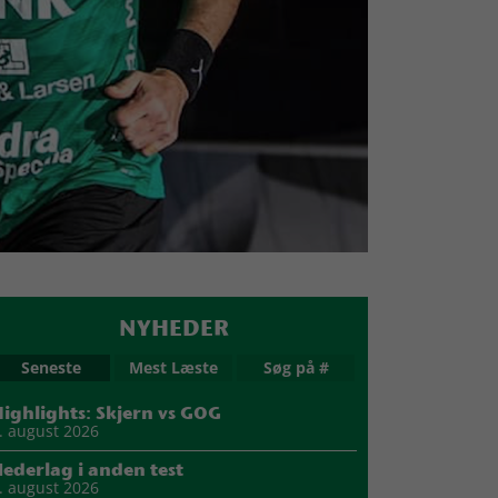
NYHEDER
Seneste
Mest Læste
Søg på #
ighlights: Skjern vs GOG
. august 2026
ederlag i anden test
. august 2026