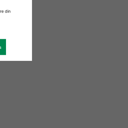
re din
s