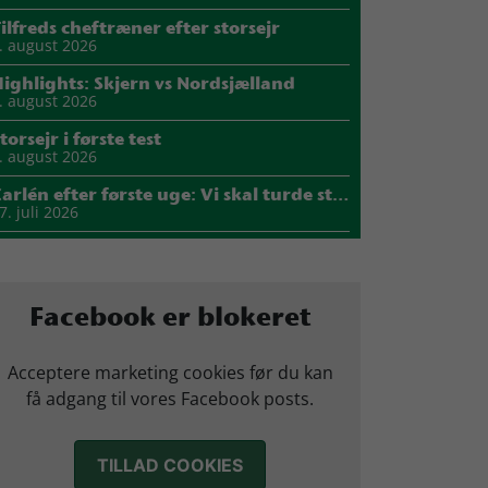
ilfreds cheftræner efter storsejr
. august 2026
ighlights: Skjern vs Nordsjælland
. august 2026
torsejr i første test
. august 2026
Carlén efter første uge: Vi skal turde stille krav til hinanden
7. juli 2026
Mads Mensah er ny anfører i Skjern Håndbold
1. juli 2026
Sejer ser frem til duel mod ny klubkammerat i EM-semifinalen
Facebook er blokeret
7. juli 2026
arius Nørsøller udlejes til HØJ Elite
Acceptere marketing cookies før du kan
4. juli 2026
få adgang til vores Facebook posts.
Morten Vium takker af efter 17 sæsoner i grønt
2. juli 2026
TILLAD COOKIES