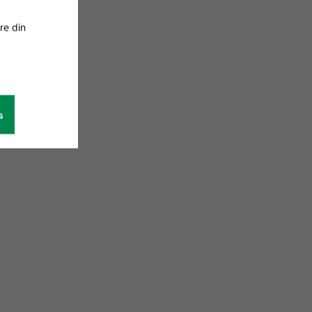
re din
s