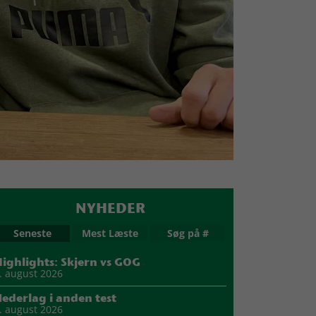
NYHEDER
Seneste
Mest Læste
Søg på #
ighlights: Skjern vs GOG
. august 2026
ederlag i anden test
. august 2026