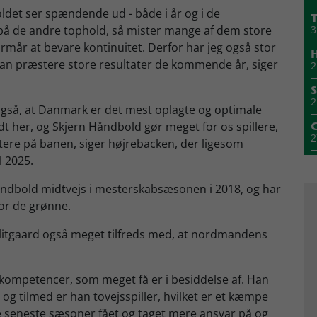
holdet ser spændende ud - både i år og i de
T
 de andre tophold, så mister mange af dem store
3
formår at bevare kontinuitet. Derfor har jeg også stor
H
 kan præstere store resultater de kommende år, siger
2
S
2
 også, at Danmark er det mest oplagte og optimale
odt her, og Skjern Håndbold gør meget for os spillere,
2
stere på banen, siger højrebacken, der ligesom
l 2025.
2
åndbold midtvejs i mesterskabsæsonen i 2018, og har
for de grønne.
1
litgaard også meget tilfreds med, at nordmandens
M
1
skompetencer, som meget få er i besiddelse af. Han
1
 og tilmed er han tovejsspiller, hvilket er et kæmpe
e seneste sæsoner fået og taget mere ansvar på og