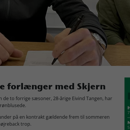
te forlænger med Skjern
de to forrige sæsoner, 28-årige Eivind Tangen, har
grønblusede.
H
7
c under på en kontrakt gældende frem til sommeren
højreback trop.
N
5