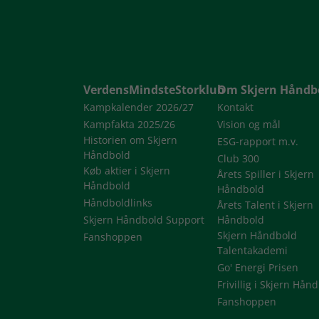
VerdensMindsteStorklub
Om Skjern Håndb
Kampkalender 2026/27
Kontakt
Kampfakta 2025/26
Vision og mål
Historien om Skjern
ESG-rapport m.v.
Håndbold
Club 300
Køb aktier i Skjern
Årets Spiller i Skjern
Håndbold
Håndbold
Håndboldlinks
Årets Talent i Skjern
Skjern Håndbold Support
Håndbold
Skjern Håndbold
Fanshoppen
Talentakademi
Go' Energi Prisen
Frivillig i Skjern Hån
Fanshoppen