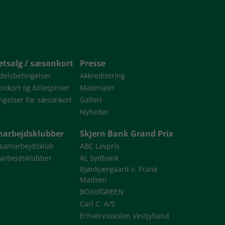
letsalg / sæsonkort
Presse
delsbetingelser
Akkreditering
nkort og billetpriser
Materialer
ngelser for sæsonkort
Galleri
Nyheder
arbejdsklubber
Skjern Bank Grand Prix
 samarbejdsklub
ABC Lavpris
arbejdsklubber
AL Sydbank
Bjønkjærgaard v. Frank
Madsen
BOXofGREEN
Carl C. A/S
Erhvervsskolen Vestjylland