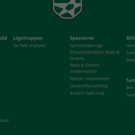
old
Ligatruppen
Sponsorer
Bil
Se hele truppen
Sponsoroversigt
Han
Erhvervsklubben Reds &
Sæso
Greens
Beti
Reds & Greens
medlemsliste
Nyeste medlemmer
Sam
Generalforsamling
Bliv
Anders Dahl Cup
Sam
dbold