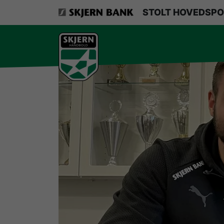
VerdensMindsteStorklub
STOLT HOVEDSPO
Om Skjern Håndbold
Ligatruppen
Sponsorer
Billetsalg / sæsonkort
Presse
Samarbejdsklubber
Skjern Bank Grand Prix
Nyhedsbrev