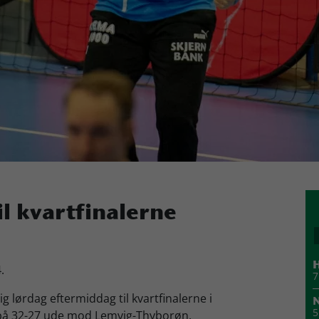
il kvartfinalerne
H
.
7
g lørdag eftermiddag til kvartfinalerne i
N
5
 på 32-27 ude mod Lemvig-Thyborøn.