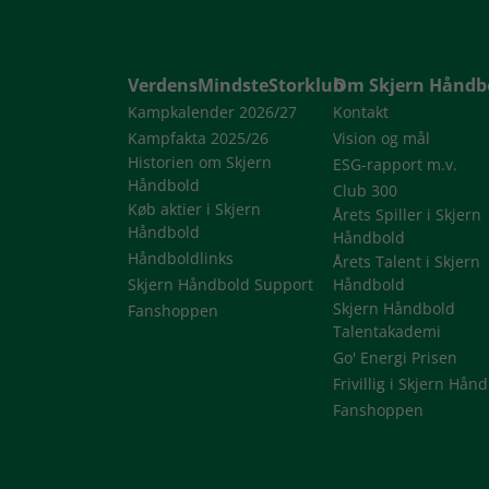
VerdensMindsteStorklub
Om Skjern Håndb
Kampkalender 2026/27
Kontakt
Kampfakta 2025/26
Vision og mål
Historien om Skjern
ESG-rapport m.v.
Håndbold
Club 300
Køb aktier i Skjern
Årets Spiller i Skjern
Håndbold
Håndbold
Håndboldlinks
Årets Talent i Skjern
Skjern Håndbold Support
Håndbold
Skjern Håndbold
Fanshoppen
Talentakademi
Go' Energi Prisen
Frivillig i Skjern Hån
Fanshoppen