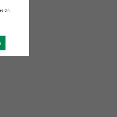
re din
s