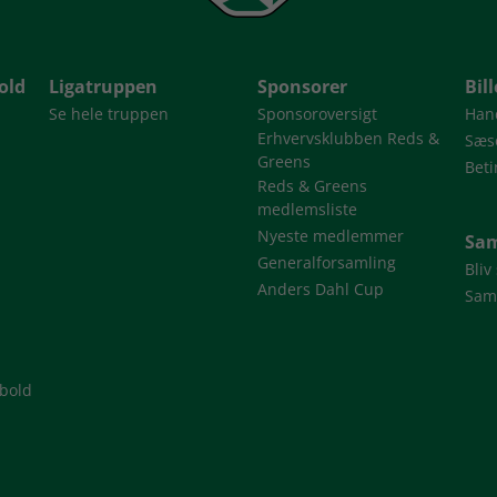
old
Ligatruppen
Sponsorer
Bil
Se hele truppen
Sponsoroversigt
Han
Erhvervsklubben Reds &
Sæso
Greens
Beti
Reds & Greens
medlemsliste
Nyeste medlemmer
Sam
Generalforsamling
Bliv
Anders Dahl Cup
Sam
dbold