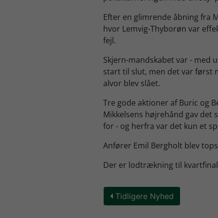
Efter en glimrende åbning fra
hvor Lemvig-Thyborøn var effekt
fejl.
Skjern-mandskabet var - med und
start til slut, men det var først
alvor blev slået.
Tre gode aktioner af Buric og B
Mikkelsens højrehånd gav det s
for - og herfra var det kun et 
Anfører Emil Bergholt blev tops
Der er lodtrækning til kvartfin
Tidligere Nyhed