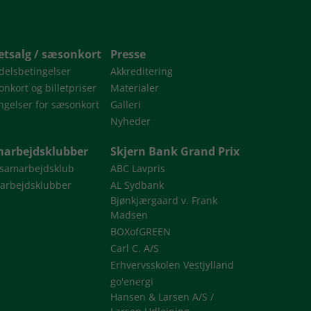
letsalg / sæsonkort
Presse
delsbetingelser
Akkreditering
nkort og billetpriser
Materialer
ngelser for sæsonkort
Galleri
Nyheder
arbejdsklubber
Skjern Bank Grand Prix
 samarbejdsklub
ABC Lavpris
arbejdsklubber
AL Sydbank
Bjønkjærgaard v. Frank
Madsen
BOXofGREEN
Carl C. A/S
Erhvervsskolen Vestjylland
go'energi
Hansen & Larsen A/S /