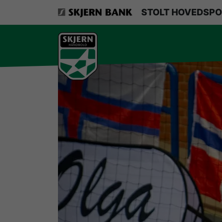
VerdensMindsteStorklub
STOLT HOVEDSPO
Om Skjern Håndbold
Ligatruppen
Sponsorer
Billetsalg / sæsonkort
Presse
Samarbejdsklubber
Skjern Bank Grand Prix
Nyhedsbrev