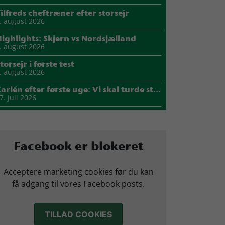
ilfreds cheftræner efter storsejr
. august 2026
ighlights: Skjern vs Nordsjælland
. august 2026
torsejr i første test
. august 2026
Carlén efter første uge: Vi skal turde stille krav til hinanden
7. juli 2026
Mads Mensah er ny anfører i Skjern Håndbold
1. juli 2026
Sejer ser frem til duel mod ny klubkammerat i EM-semifinalen
Facebook er blokeret
7. juli 2026
arius Nørsøller udlejes til HØJ Elite
Acceptere marketing cookies før du kan
4. juli 2026
få adgang til vores Facebook posts.
Morten Vium takker af efter 17 sæsoner i grønt
2. juli 2026
TILLAD COOKIES