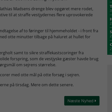
T
 Mathias Madsens drenge blev opgøret mere rodet,
3
ive til at straffe vestjydernes flere uprovokerede
H
2
tagelse af to føringer til hjemmeholdet - i front fra
S
2
 med otte minutter tilbage på haluret at hullet for
2
ergholt samt to sikre straffekastscoringer fra
olide forspring, som de vestjyske gæster havde brug
2
spørgsmål om sejrens størrelse.
1
corer med otte mål på otte forsøg i sejren.
M
alerne på tirsdag. Mere om dette senere.
1
1
Næste Nyhed