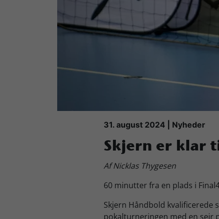
Køb Billet
31. august 2024 | Nyheder
Skjern er klar t
Af Nicklas Thygesen
60 minutter fra en plads i Final4
Skjern Håndbold kvalificerede si
pokalturneringen med en sejr