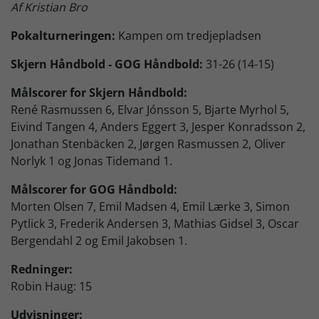
Af Kristian Bro
Skjern Bank Grand Prix
Pokalturneringen:
Kampen om tredjepladsen
Skjern Håndbold - GOG Håndbold:
31-26 (14-15)
Nyhedsbrev
Målscorer for Skjern Håndbold:
René Rasmussen 6, Elvar Jónsson 5, Bjarte Myrhol 5,
Køb Billet
Eivind Tangen 4, Anders Eggert 3, Jesper Konradsson 2,
Jonathan Stenbäcken 2, Jørgen Rasmussen 2, Oliver
Norlyk 1 og Jonas Tidemand 1.
Målscorer for GOG Håndbold:
Morten Olsen 7, Emil Madsen 4, Emil Lærke 3, Simon
Pytlick 3, Frederik Andersen 3, Mathias Gidsel 3, Oscar
Bergendahl 2 og Emil Jakobsen 1.
Redninger:
Robin Haug: 15
Udvisninger: