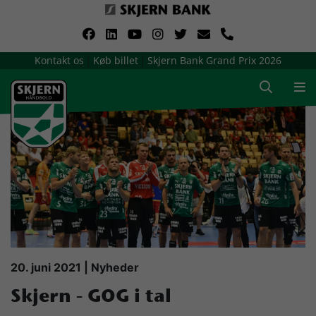
VerdensMindsteStorklub
Kontakt os
Køb billet
Skjern Bank Grand Prix 2026
|
|
Om Skjern Håndbold
Ligatruppen
Sponsorer
Billetsalg / sæsonkort
Presse
20. juni 2021 | Nyheder
Skjern - GOG i tal
Samarbejdsklubber