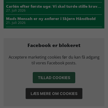
Carlén efter første uge: Vi skal turde stille krav til hinanden
27. juli 2026
Mads Mensah er ny anfører i Skjern Håndbold
21. juli 2026
Sejer ser frem til duel mod ny klubkammerat i EM-semifinalen
17. juli 2026
Marius Nørsøller udlejes til HØJ Elite
Facebook er blokeret
14. juli 2026
Morten Vium takker af efter 17 sæsoner i grønt
Acceptere marketing cookies før du kan få adgang
12. juli 2026
til vores Facebook posts.
TILLAD COOKIES
LÆS MERE OM COOKIES