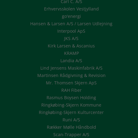
Carl C. A/S
Erhvervsskolen Vestjylland
go'energi
Hansen & Larsen A/S / Larsen Udlejning
Interpool ApS
JKS A/S
Kirk Larsen & Ascanius
KRAMP
Landia A/S
Lind Jensens Maskinfabrik A/S
Martinsen Rådgivning & Revision
Mr. Thomsen Skjern ApS
RAH Fiber
Rasmus Boysen Holding
Ringkøbing-Skjern Kommune
Ringkøbing-Skjern Kulturcenter
Runi A/S
Rækker Mølle Håndbold
Scan-Trapper A/S