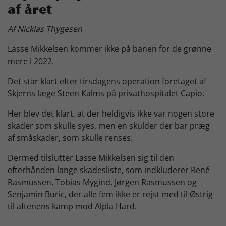
af året
Skjern Bank Grand Prix
Af Nicklas Thygesen
Lasse Mikkelsen kommer ikke på banen for de grønne
Nyhedsbrev
mere i 2022.
Det står klart efter tirsdagens operation foretaget af
Køb Billet
Skjerns læge Steen Kalms på privathospitalet Capio.
Her blev det klart, at der heldigvis ikke var nogen store
skader som skulle syes, men en skulder der bar præg
af småskader, som skulle renses.
Dermed tilslutter Lasse Mikkelsen sig til den
efterhånden lange skadesliste, som indkluderer René
Rasmussen, Tobias Mygind, Jørgen Rasmussen og
Senjamin Buric, der alle fem ikke er rejst med til Østrig
til aftenens kamp mod Alpla Hard.