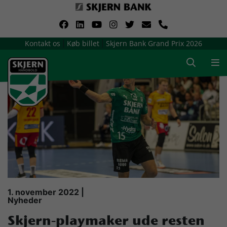
VerdensMindsteStorklub
Kontakt os
Køb billet
Skjern Bank Grand Prix 2026
|
|
Om Skjern Håndbold
Ligatruppen
Sponsorer
Billetsalg / sæsonkort
Presse
1. november 2022 |
Nyheder
Samarbejdsklubber
Skjern-playmaker ude resten