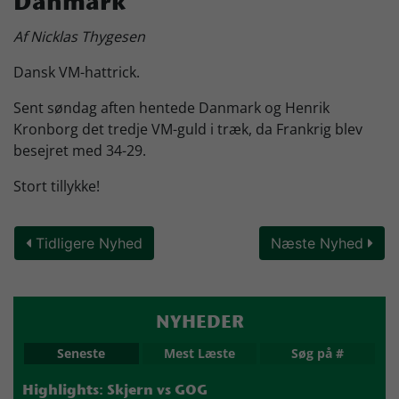
Danmark
Skjern Bank Grand Prix
Af Nicklas Thygesen
Dansk VM-hattrick.
Nyhedsbrev
Sent søndag aften hentede Danmark og Henrik
Kronborg det tredje VM-guld i træk, da Frankrig blev
besejret med 34-29.
Køb Billet
Stort tillykke!
Tidligere Nyhed
Næste Nyhed
NYHEDER
Seneste
Mest Læste
Søg på #
Highlights: Skjern vs GOG