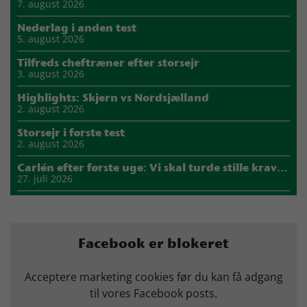
7. august 2026
Nederlag i anden test
5. august 2026
Tilfreds cheftræner efter storsejr
3. august 2026
Highlights: Skjern vs Nordsjælland
2. august 2026
Storsejr i første test
2. august 2026
Carlén efter første uge: Vi skal turde stille krav til hinanden
27. juli 2026
Mads Mensah er ny anfører i Skjern Håndbold
21. juli 2026
Sejer ser frem til duel mod ny klubkammerat i EM-semifinalen
Facebook er blokeret
17. juli 2026
Marius Nørsøller udlejes til HØJ Elite
Acceptere marketing cookies før du kan få adgang
14. juli 2026
til vores Facebook posts.