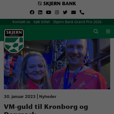
VerdensMindsteStorklub
Kontakt os
Køb billet
Skjern Bank Grand Prix 2026
|
|
Om Skjern Håndbold
Ligatruppen
Sponsorer
Billetsalg / sæsonkort
Presse
30. januar 2023 | Nyheder
VM-guld til Kronborg og
Samarbejdsklubber