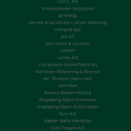
Carl C. A/S
Erhvervsskolen Vestjylland
go'energi
Hansen & Larsen A/S / Larsen Udlejning
Interpool ApS
JKS A/S
Kirk Larsen & Ascanius
KRAMP
Landia A/S
Lind Jensens Maskinfabrik A/S
Martinsen Rådgivning & Revision
Mr. Thomsen Skjern ApS
RAH Fiber
Rasmus Boysen Holding
Ringkøbing-Skjern Kommune
Ringkøbing-Skjern Kulturcenter
Runi A/S
Rækker Mølle Håndbold
Scan-Trapper A/S