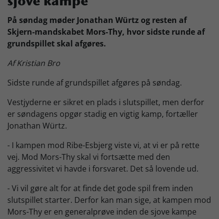
sjove kampe
Skjern Bank Grand Prix
På søndag møder Jonathan Würtz og resten af
Skjern-mandskabet Mors-Thy, hvor sidste runde af
grundspillet skal afgøres.
Nyhedsbrev
Af Kristian Bro
Sidste runde af grundspillet afgøres på søndag.
Køb Billet
Vestjyderne er sikret en plads i slutspillet, men derfor
er søndagens opgør stadig en vigtig kamp, fortæller
Jonathan Würtz.
- I kampen mod Ribe-Esbjerg viste vi, at vi er på rette
vej. Mod Mors-Thy skal vi fortsætte med den
aggressivitet vi havde i forsvaret. Det så lovende ud.
- Vi vil gøre alt for at finde det gode spil frem inden
slutspillet starter. Derfor kan man sige, at kampen mod
Mors-Thy er en generalprøve inden de sjove kampe