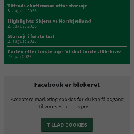
Tilfreds cheftræner efter storsejr
3. august 2026
Highlights: Skjern vs Nordsjælland
2. august 2026
Storsejr i første test
2. august 2026
Carlén efter første uge: Vi skal turde stille krav til hinanden
27. juli 2026
Mads Mensah er ny anfører i Skjern Håndbold
21. juli 2026
Sejer ser frem til duel mod ny klubkammerat i EM-semifinalen
Facebook er blokeret
17. juli 2026
Marius Nørsøller udlejes til HØJ Elite
Acceptere marketing cookies før du kan få adgang
14. juli 2026
til vores Facebook posts.
TILLAD COOKIES