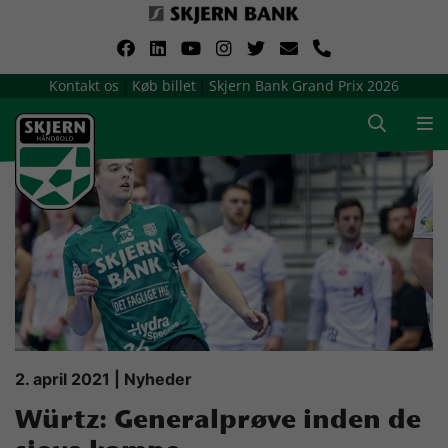
VerdensMindsteStorklub
Kontakt os
Køb billet
Skjern Bank Grand Prix 2026
|
|
Om Skjern Håndbold
Ligatruppen
Sponsorer
Billetsalg / sæsonkort
Presse
2. april 2021 | Nyheder
Würtz: Generalprøve inden de
Samarbejdsklubber