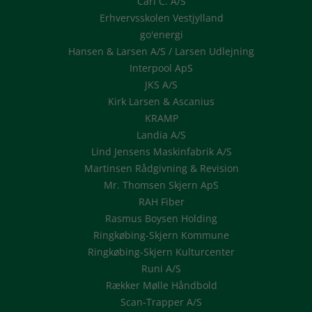
Carl C. A/S
Erhvervsskolen Vestjylland
go'energi
Hansen & Larsen A/S / Larsen Udlejning
Interpool ApS
JKS A/S
Kirk Larsen & Ascanius
KRAMP
Landia A/S
Lind Jensens Maskinfabrik A/S
Martinsen Rådgivning & Revision
Mr. Thomsen Skjern ApS
RAH Fiber
Rasmus Boysen Holding
Ringkøbing-Skjern Kommune
Ringkøbing-Skjern Kulturcenter
Runi A/S
Rækker Mølle Håndbold
Scan-Trapper A/S