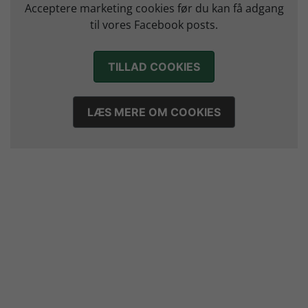
Marius Nørsøller udlejes til HØJ Elite
Acceptere marketing cookies før du kan få adgang
14. juli 2026
til vores Facebook posts.
Morten Vium takker af efter 17 sæsoner i grønt
12. juli 2026
TILLAD COOKIES
LÆS MERE OM COOKIES