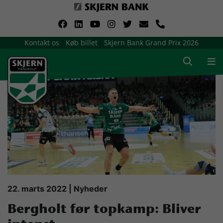
VerdensMindsteStorklub
Kontakt os
Køb billet
Skjern Bank Grand Prix 2026
|
|
Om Skjern Håndbold
Ligatruppen
Sponsorer
Billetsalg / sæsonkort
Presse
22. marts 2022 | Nyheder
Bergholt før topkamp: Bliver
Samarbejdsklubber