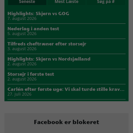
Seneste
Mest Læste
Søg på #
Highlights: Skjern vs GOG
7. august 2026
Nederlag i anden test
5. august 2026
Tilfreds cheftræner efter storsejr
3. august 2026
Highlights: Skjern vs Nordsjælland
2. august 2026
Storsejr i første test
2. august 2026
Carlén efter første uge: Vi skal turde stille krav til hinanden
27. juli 2026
Mads Mensah er ny anfører i Skjern Håndbold
21. juli 2026
Sejer ser frem til duel mod ny klubkammerat i EM-semifinalen
Facebook er blokeret
17. juli 2026