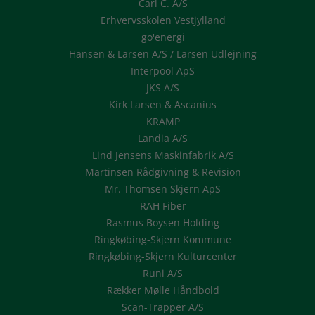
Carl C. A/S
Erhvervsskolen Vestjylland
go'energi
Hansen & Larsen A/S / Larsen Udlejning
Interpool ApS
JKS A/S
Kirk Larsen & Ascanius
KRAMP
Landia A/S
Lind Jensens Maskinfabrik A/S
Martinsen Rådgivning & Revision
Mr. Thomsen Skjern ApS
RAH Fiber
Rasmus Boysen Holding
Ringkøbing-Skjern Kommune
Ringkøbing-Skjern Kulturcenter
Runi A/S
Rækker Mølle Håndbold
Scan-Trapper A/S