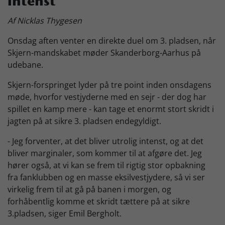
intenst
Skjern Bank Grand Prix
Af Nicklas Thygesen
Onsdag aften venter en direkte duel om 3. pladsen, når
Nyhedsbrev
Skjern-mandskabet møder Skanderborg-Aarhus på
udebane.
Skjern-forspringet lyder på tre point inden onsdagens
Køb Billet
møde, hvorfor vestjyderne med en sejr - der dog har
spillet en kamp mere - kan tage et enormt stort skridt i
jagten på at sikre 3. pladsen endegyldigt.
- Jeg forventer, at det bliver utrolig intenst, og at det
bliver marginaler, som kommer til at afgøre det. Jeg
hører også, at vi kan se frem til rigtig stor opbakning
fra fanklubben og en masse eksilvestjydere, så vi ser
virkelig frem til at gå på banen i morgen, og
forhåbentlig komme et skridt tættere på at sikre
3.pladsen, siger Emil Bergholt.