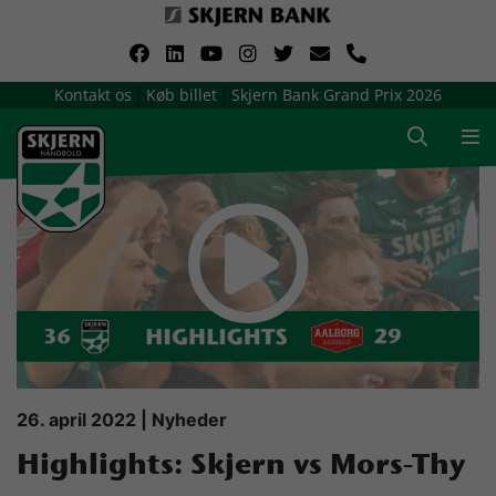
VerdensMindsteStorklub
Kontakt os
Køb billet
Skjern Bank Grand Prix 2026
|
|
Om Skjern Håndbold
Ligatruppen
Sponsorer
Billetsalg / sæsonkort
Presse
26. april 2022 | Nyheder
Highlights: Skjern vs Mors-Thy
Samarbejdsklubber