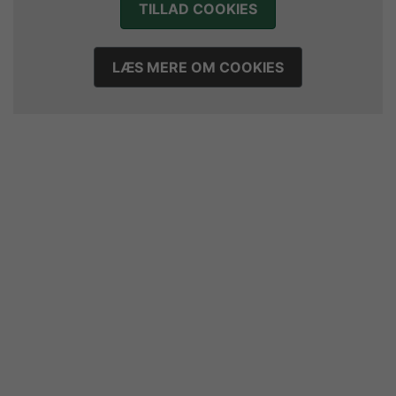
TILLAD COOKIES
Sejer ser frem til duel mod ny klubkammerat i EM-semifinalen
17. juli 2026
Marius Nørsøller udlejes til HØJ Elite
LÆS MERE OM COOKIES
14. juli 2026