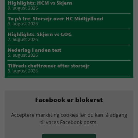
Highlights: HCM vs Skjern
9. august 2026
To på tre: Storsejr over HC Midtjylland
9. august 2026
Highlights: Skjern vs GOG
7. august 2026
Nederlag i anden test
5. august 2026
Tilfreds cheftræner efter storsejr
3. august 2026
Highlights: Skjern vs Nordsjælland
2. august 2026
Storsejr i første test
Facebook er blokeret
2. august 2026
Carlén efter første uge: Vi skal turde stille krav til hinanden
Acceptere marketing cookies før du kan få adgang
27. juli 2026
til vores Facebook posts.
Mads Mensah er ny anfører i Skjern Håndbold
21. juli 2026