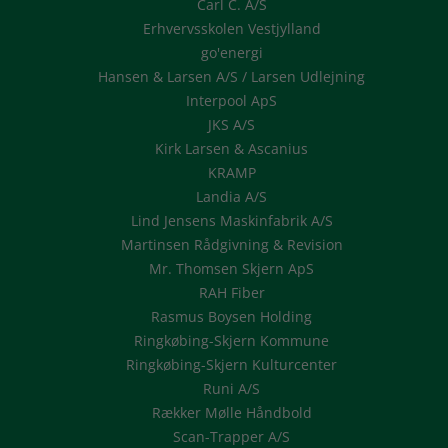
Carl C. A/S
Erhvervsskolen Vestjylland
go'energi
Hansen & Larsen A/S / Larsen Udlejning
Interpool ApS
JKS A/S
Kirk Larsen & Ascanius
KRAMP
Landia A/S
Lind Jensens Maskinfabrik A/S
Martinsen Rådgivning & Revision
Mr. Thomsen Skjern ApS
RAH Fiber
Rasmus Boysen Holding
Ringkøbing-Skjern Kommune
Ringkøbing-Skjern Kulturcenter
Runi A/S
Rækker Mølle Håndbold
Scan-Trapper A/S