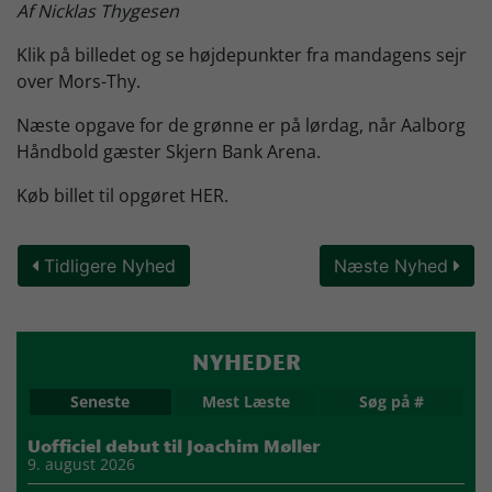
Af Nicklas Thygesen
Skjern Bank Grand Prix
Klik på billedet og se højdepunkter fra mandagens sejr
over Mors-Thy.
Nyhedsbrev
Næste opgave for de grønne er på lørdag, når Aalborg
Håndbold gæster Skjern Bank Arena.
Køb Billet
Køb billet til opgøret HER.
Tidligere Nyhed
Næste Nyhed
NYHEDER
Seneste
Mest Læste
Søg på #
Uofficiel debut til Joachim Møller
9. august 2026