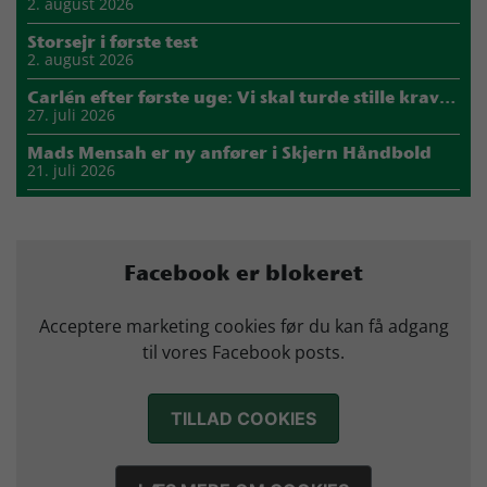
2. august 2026
Storsejr i første test
2. august 2026
Carlén efter første uge: Vi skal turde stille krav til hinanden
27. juli 2026
Mads Mensah er ny anfører i Skjern Håndbold
21. juli 2026
Sejer ser frem til duel mod ny klubkammerat i EM-semifinalen
17. juli 2026
Marius Nørsøller udlejes til HØJ Elite
Facebook er blokeret
14. juli 2026
Morten Vium takker af efter 17 sæsoner i grønt
Acceptere marketing cookies før du kan få adgang
12. juli 2026
til vores Facebook posts.
TILLAD COOKIES