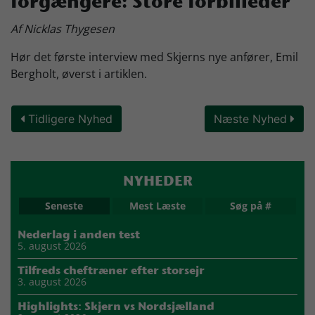
forgængere: Store forbilleder
Skjern Bank Grand Prix
Af Nicklas Thygesen
Hør det første interview med Skjerns nye anfører, Emil
Nyhedsbrev
Bergholt, øverst i artiklen.
Tidligere Nyhed
Næste Nyhed
Køb Billet
NYHEDER
Seneste
Mest Læste
Søg på #
Nederlag i anden test
5. august 2026
Tilfreds cheftræner efter storsejr
3. august 2026
Highlights: Skjern vs Nordsjælland