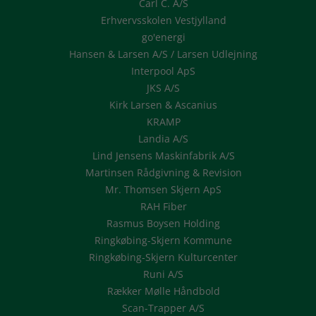
Carl C. A/S
Erhvervsskolen Vestjylland
go'energi
Hansen & Larsen A/S / Larsen Udlejning
Interpool ApS
JKS A/S
Kirk Larsen & Ascanius
KRAMP
Landia A/S
Lind Jensens Maskinfabrik A/S
Martinsen Rådgivning & Revision
Mr. Thomsen Skjern ApS
RAH Fiber
Rasmus Boysen Holding
Ringkøbing-Skjern Kommune
Ringkøbing-Skjern Kulturcenter
Runi A/S
Rækker Mølle Håndbold
Scan-Trapper A/S