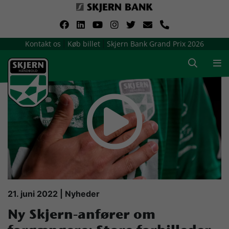
VerdensMindsteStorklub
Kontakt os
Køb billet
Skjern Bank Grand Prix 2026
|
|
Om Skjern Håndbold
Ligatruppen
Sponsorer
Billetsalg / sæsonkort
Presse
21. juni 2022 | Nyheder
Ny Skjern-anfører om
Samarbejdsklubber