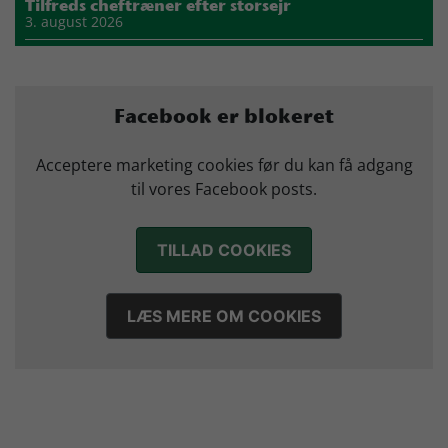
Tilfreds cheftræner efter storsejr
3. august 2026
Highlights: Skjern vs Nordsjælland
2. august 2026
Storsejr i første test
Facebook er blokeret
2. august 2026
Carlén efter første uge: Vi skal turde stille krav til hinanden
Acceptere marketing cookies før du kan få adgang
27. juli 2026
til vores Facebook posts.
Mads Mensah er ny anfører i Skjern Håndbold
21. juli 2026
TILLAD COOKIES
Sejer ser frem til duel mod ny klubkammerat i EM-semifinalen
17. juli 2026
Marius Nørsøller udlejes til HØJ Elite
LÆS MERE OM COOKIES
14. juli 2026