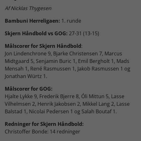
Af Nicklas Thygesen
Skjern Bank Grand Prix
Bambuni Herreligaen:
1. runde
Nyhedsbrev
Skjern Håndbold vs GOG:
27-31 (13-15)
Målscorer for Skjern Håndbold
:
Jon Lindenchrone 9, Bjarke Christensen 7, Marcus
Køb Billet
Midtgaard 5, Senjamin Buric 1, Emil Bergholt 1, Mads
Mensah 1, René Rasmussen 1, Jakob Rasmussen 1 og
Jonathan Würtz 1.
Målscorer for GOG:
Hjalte Lykke 9, Frederik Bjerre 8, Óli Mittun 5, Lasse
Vilhelmsen 2, Henrik Jakobsen 2, Mikkel Lang 2, Lasse
Balstad 1, Nicolai Pedersen 1 og Salah Boutaf 1.
Redninger for Skjern Håndbold:
Christoffer Bonde: 14 redninger