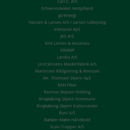
Carl C. A/S
Erhvervsskolen Vestjylland
go'energi
Hansen & Larsen A/S / Larsen Udlejning
Interpool ApS
JKS A/S
Kirk Larsen & Ascanius
KRAMP
Landia A/S
Lind Jensens Maskinfabrik A/S
Martinsen Rådgivning & Revision
Mr. Thomsen Skjern ApS
RAH Fiber
Rasmus Boysen Holding
Ringkøbing-Skjern Kommune
Ringkøbing-Skjern Kulturcenter
Runi A/S
Rækker Mølle Håndbold
Scan-Trapper A/S