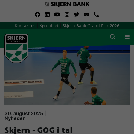
VerdensMindsteStorklub
Kontakt os
Køb billet
Skjern Bank Grand Prix 2026
|
|
Om Skjern Håndbold
Ligatruppen
Sponsorer
Billetsalg / sæsonkort
Presse
30. august 2025 |
Nyheder
Samarbejdsklubber
Skjern - GOG i tal