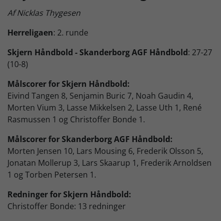
Af Nicklas Thygesen
Skjern Bank Grand Prix
Herreligaen
: 2. runde
Nyhedsbrev
Skjern Håndbold - Skanderborg AGF Håndbold
: 27-27
(10-8)
Målscorer for Skjern Håndbold:
Køb Billet
Eivind Tangen 8, Senjamin Buric 7, Noah Gaudin 4,
Morten Vium 3, Lasse Mikkelsen 2, Lasse Uth 1, René
Rasmussen 1 og Christoffer Bonde 1.
Målscorer for Skanderborg AGF Håndbold:
Morten Jensen 10, Lars Mousing 6, Frederik Olsson 5,
Jonatan Mollerup 3, Lars Skaarup 1, Frederik Arnoldsen
1 og Torben Petersen 1.
Redninger for Skjern Håndbold:
Christoffer Bonde: 13 redninger