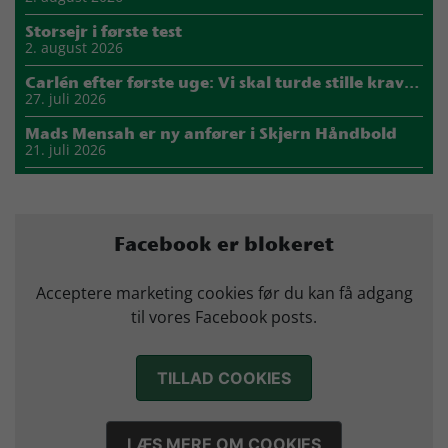
Storsejr i første test
2. august 2026
Carlén efter første uge: Vi skal turde stille krav til hinanden
27. juli 2026
Mads Mensah er ny anfører i Skjern Håndbold
21. juli 2026
Sejer ser frem til duel mod ny klubkammerat i EM-semifinalen
17. juli 2026
Marius Nørsøller udlejes til HØJ Elite
Facebook er blokeret
14. juli 2026
Morten Vium takker af efter 17 sæsoner i grønt
Acceptere marketing cookies før du kan få adgang
12. juli 2026
til vores Facebook posts.
TILLAD COOKIES
LÆS MERE OM COOKIES