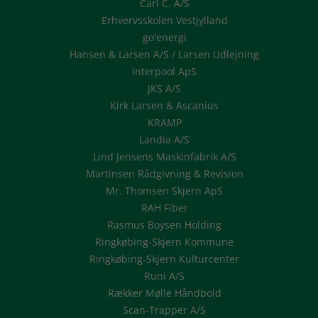
Carl C. A/S
Erhvervsskolen Vestjylland
go'energi
Hansen & Larsen A/S / Larsen Udlejning
Interpool ApS
JKS A/S
Kirk Larsen & Ascanius
KRAMP
Landia A/S
Lind Jensens Maskinfabrik A/S
Martinsen Rådgivning & Revision
Mr. Thomsen Skjern ApS
RAH Fiber
Rasmus Boysen Holding
Ringkøbing-Skjern Kommune
Ringkøbing-Skjern Kulturcenter
Runi A/S
Rækker Mølle Håndbold
Scan-Trapper A/S