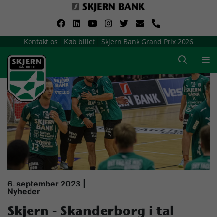
VerdensMindsteStorklub
Kontakt os
Køb billet
Skjern Bank Grand Prix 2026
|
|
Om Skjern Håndbold
Ligatruppen
Sponsorer
Billetsalg / sæsonkort
Presse
6. september 2023 |
Nyheder
Samarbejdsklubber
Skjern - Skanderborg i tal